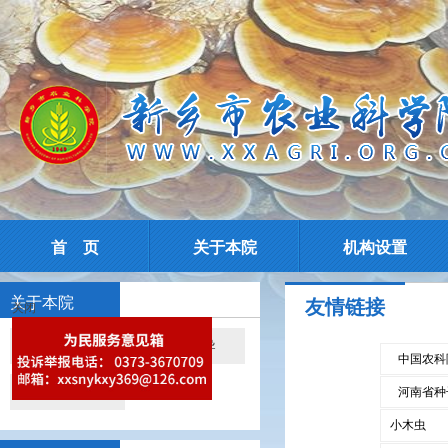
首 页
关于本院
机构设置
关于本院
友情链接
关闭
院情简介
现任领导
中国农科
院所导航
河南省种
小木虫